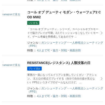
コール オブ デューティ モダン・ウォーフェア2 C
↑amazonで見る
OD MW2
いいかも
「コール オブ デューティ」シリーズ。スペシャルオプスモー
ドで協力プレイが可能。2人でミッションをこなしていくモー
ド。ゲーム本編を再構成してあるのでサ …
ジャンル：
ガンシューティング
・
一人称視点シューティング
（FPS）
特徴 ：
4人まで可
・
協力
・
対戦
・
画面分割
RESISTANCE(レジスタンス) 人類没落の日
↑amazonで見る
プレイ済み
軍隊の一員になってエイリアンを倒していくガン・アクショ
ン。 主人公の視点でプレイする（自分で自分の姿が見えな
い）FPSというタイプのゲームなんだけど、 …
ジャンル：
ガンシューティング
・
一人称視点シューティング
（FPS）
特徴 ：
4人まで可
・
協力
・
対戦
・
画面分割