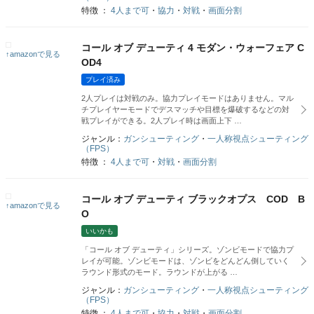
特徴 ：
4人まで可
・
協力
・
対戦
・
画面分割
コール オブ デューティ 4 モダン・ウォーフェア C
↑amazonで見る
OD4
プレイ済み
2人プレイは対戦のみ。協力プレイモードはありません。マル
チプレイヤーモードでデスマッチや目標を爆破するなどの対
戦プレイができる。2人プレイ時は画面上下 …
ジャンル：
ガンシューティング
・
一人称視点シューティング
（FPS）
特徴 ：
4人まで可
・
対戦
・
画面分割
コール オブ デューティ ブラックオプス COD B
↑amazonで見る
O
いいかも
「コール オブ デューティ」シリーズ。ゾンビモードで協力プ
レイが可能。ゾンビモードは、ゾンビをどんどん倒していく
ラウンド形式のモード。ラウンドが上がる …
ジャンル：
ガンシューティング
・
一人称視点シューティング
（FPS）
特徴 ：
4人まで可
・
協力
・
対戦
・
画面分割