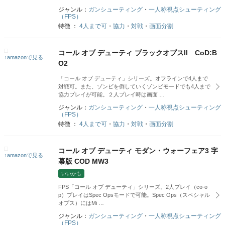
ジャンル：
ガンシューティング
・
一人称視点シューティング
（FPS）
特徴 ：
4人まで可
・
協力
・
対戦
・
画面分割
コール オブ デューティ ブラックオプスII CoD:B
↑amazonで見る
O2
「コール オブ デューティ」シリーズ。オフラインで4人まで
対戦可。また、ゾンビを倒していくゾンビモードでも4人まで
協力プレイが可能。２人プレイ時は画面 …
ジャンル：
ガンシューティング
・
一人称視点シューティング
（FPS）
特徴 ：
4人まで可
・
協力
・
対戦
・
画面分割
コール オブ デューティ モダン・ウォーフェア3 字
↑amazonで見る
幕版 COD MW3
いいかも
FPS「コール オブ デューティ」シリーズ。2人プレイ（co-o
p）プレイはSpec Opsモードで可能。Spec Ops（スペシャル
オプス）にはMi …
ジャンル：
ガンシューティング
・
一人称視点シューティング
（FPS）