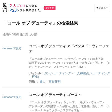
▼メニュー
4/5更新
「コール オブ デューティ」の検索結果
全8件 / 発売日が新しい順
コール オブ デューティ アドバンスド・ウォーフェ
↑amazonで見る
ア
「コールオブデューティー」シリーズ。オフラインは上下分
割画面で2人まで、オンラインでは4人まで協力プレイ可。た
だ、キャンペーン（ストーリー）モードは2 …
ジャンル：
ガンシューティング
・
一人称視点シューティング
（FPS）
特徴 ：
協力
・
画面分割
コール オブ デューティ ゴースト
↑amazonで見る
『コール オブ デューティ』シリーズ。「モダン・ウォーフェ
アシリーズ」の制作チームが作った新しい世界感、新しいス
トーリー！ キャラクターカスタマイズも …