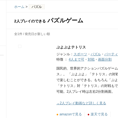
ホーム
>
パズル
パズルゲーム
2人プレイのできる
全1件 / 発売日が新しい順
ぷよぷよテトリス
ジャンル：
スポーツ
・
パズル
・
パーティ
特徴 ：
4人まで可
・
対戦
・
画面分割
国民的、世界的アクションパズルゲーム
ス」。 「ぷよぷよ」「テトリス」の対
で楽しむことができる。もちろん「ぷよ
「テトリス」対「テトリス」の対戦もで
可能。2人プレイ時は左右2分割画面。
→2人プレイ動画など詳しく見る
●
amazonで見る
●
楽天で見る