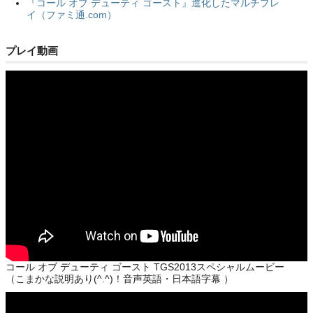
『コール オブ デューティ ゴースト』進化したマルチプレ
イ（ファミ通.com）
プレイ動画
コール オブ デューティ ゴースト TGS2013スペシャルムービー
（こまかな説明あり(^.^)！音声英語・日本語字幕 ）