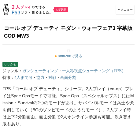
▼メニュー
4/5更新
コール オブ デューティ モダン・ウォーフェア3 字幕版
COD MW3
●
amazonで見る
いいかも
ジャンル：
ガンシューティング
・
一人称視点シューティング（FPS）
特徴：
4人まで可
・
協力
・
対戦
・
画面分割
FPS「コール オブ デューティ」シリーズ。2人プレイ（co-op）プレ
イはSpec Opsモードで可能。Spec Ops（スペシャルオプス）にはM
ission・Survivalの2つのモードがあり。サバイバルモードは兵士や犬
を倒していく（BOのゾンビモードのようなモード）。2人プレイ時
は上下2分割画面。画面分割で2人オンライン参加も可能。吹き替え
版もあり。