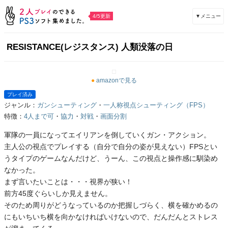
▼メニュー
4/5更新
RESISTANCE(レジスタンス) 人類没落の日
●
amazonで見る
プレイ済み
ジャンル：
ガンシューティング
・
一人称視点シューティング（FPS）
特徴：
4人まで可
・
協力
・
対戦
・
画面分割
軍隊の一員になってエイリアンを倒していくガン・アクション。
主人公の視点でプレイする（自分で自分の姿が見えない）FPSとい
うタイプのゲームなんだけど、うーん、この視点と操作感に馴染め
なかった。
まず言いたいことは・・・視界が狭い！
前方45度ぐらいしか見えません。
そのため周りがどうなっているのか把握しづらく、横を確かめるの
にもいちいち横を向かなければいけないので、だんだんとストレス