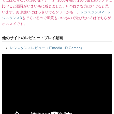
てにはならないと思います(^_^;) 2006年発売なので最近のソフトに
比べると画質がいまいちに感じました。FPS好きな方はいけると思
います。好き嫌いははっきりでるソフトかも…。
レジスタンス2
・
レ
ジスタンス3
もでているので画質もいいもので遊びたい方はそちらが
オススメです。
他のサイトのレビュー・プレイ動画
レジスタンスレビュー（ITmedia +D Games）