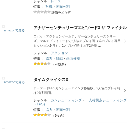
ジャンル：
レース
特徴 ：
対戦
・
画面分割
評価をどうぞ！
アナザーセンチュリーズエピソード3 ザ ファイナル
↑amazonで見る
ロボットアクションゲームアナザーセンチュリーズシリー
ズ。マルチプレイモードで2人協力プレイ可（協力プレイ専用
ミッションあり）。2人プレイ時は上下2分割 …
ジャンル：
アクション
特徴 ：
協力
・
対戦
・
画面分割
（26投票）
タイムクライシス3
↑amazonで見る
アーケードFPSガンシューティング移植版。2人協力プレイ時
は2分割画面。
ジャンル：
ガンシューティング
・
一人称視点シューティング
（FPS）
特徴 ：
協力
・
画面分割
（3投票）