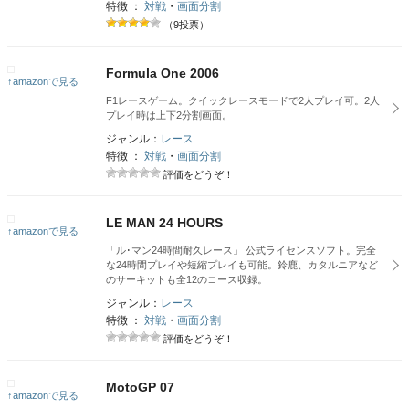
特徴 ：
対戦
・
画面分割
（9投票）
Formula One 2006
↑amazonで見る
F1レースゲーム。クイックレースモードで2人プレイ可。2人
プレイ時は上下2分割画面。
ジャンル：
レース
特徴 ：
対戦
・
画面分割
評価をどうぞ！
LE MAN 24 HOURS
↑amazonで見る
「ル･マン24時間耐久レース」 公式ライセンスソフト。完全
な24時間プレイや短縮プレイも可能。鈴鹿、カタルニアなど
のサーキットも全12のコース収録。
ジャンル：
レース
特徴 ：
対戦
・
画面分割
評価をどうぞ！
MotoGP 07
↑amazonで見る