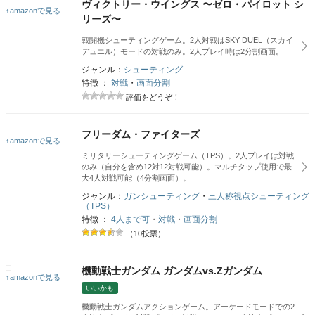
ヴィクトリー・ウイングス 〜ゼロ・パイロット シ
↑amazonで見る
リーズ〜
戦闘機シューティングゲーム。2人対戦はSKY DUEL（スカイ
デュエル）モードの対戦のみ。2人プレイ時は2分割画面。
ジャンル：
シューティング
特徴 ：
対戦
・
画面分割
評価をどうぞ！
フリーダム・ファイターズ
↑amazonで見る
ミリタリーシューティングゲーム（TPS）。2人プレイは対戦
のみ（自分を含め12対12対戦可能）。マルチタップ使用で最
大4人対戦可能（4分割画面）。
ジャンル：
ガンシューティング
・
三人称視点シューティング
（TPS）
特徴 ：
4人まで可
・
対戦
・
画面分割
（10投票）
機動戦士ガンダム ガンダムvs.Zガンダム
↑amazonで見る
いいかも
機動戦士ガンダムアクションゲーム。アーケードモードでの2