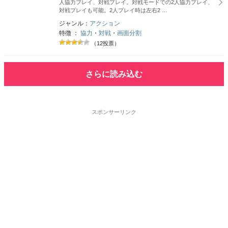
人協力プレイ、対戦プレイ。対戦モードでの2人協力プレイ、
対戦プレイも可能。2人プレイ時は左右2 …
ジャンル：
アクション
特徴 ：
協力
・
対戦
・
画面分割
（12投票）
さらに読み込む
スポンサーリンク