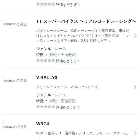
評価をどうぞ！
TT スーパーバイクス 〜リアルロードレーシング〜
↑amazonで見る
バイクレースゲーム。有名メーカーバイク車種豊富。車体だ
けじゃなくタイヤなどのバイク用品もすべて実名登場。「マ
ン島」コースをリアル再現。2人対戦時は上下 …
ジャンル：
レース
特徴 ：
対戦
・
画面分割
評価をどうぞ！
V-RALLY3
↑amazonで見る
ラリーレースゲーム、V-RALLYシリーズ。
ジャンル：
レース
特徴 ：
対戦
・
画面分割
評価をどうぞ！
WRC4
↑amazonで見る
WRC（世界ラリー選手権）シリーズ。ラリーレースゲーム。