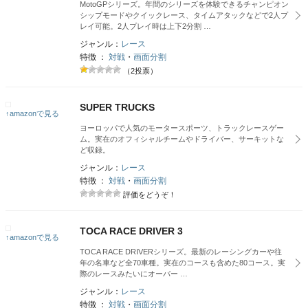
MotoGPシリーズ。年間のシリーズを体験できるチャンピオン
シップモードやクイックレース、タイムアタックなどで2人プ
レイ可能。2人プレイ時は上下2分割 …
ジャンル：
レース
特徴 ：
対戦
・
画面分割
（2投票）
SUPER TRUCKS
↑amazonで見る
ヨーロッパで人気のモータースポーツ、トラックレースゲー
ム。実在のオフィシャルチームやドライバー、サーキットな
ど収録。
ジャンル：
レース
特徴 ：
対戦
・
画面分割
評価をどうぞ！
TOCA RACE DRIVER 3
↑amazonで見る
TOCA RACE DRIVERシリーズ。最新のレーシングカーや往
年の名車など全70車種。実在のコースも含めた80コース。実
際のレースみたいにオーバー …
ジャンル：
レース
特徴 ：
対戦
・
画面分割