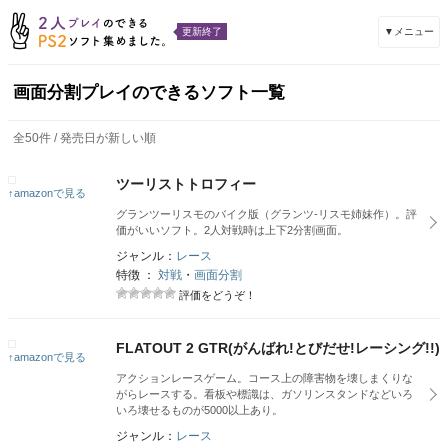
▼メニュー
更新終了
画面分割プレイのできるソフト一覧
全50件 / 発売日が新しい順
ツーリストトロフィー
↑amazonで見る
グランツーリスモのバイク版（グランツ-リスモ姉妹作）。評
価がいいソフト。2人対戦時は上下2分割画面。
ジャンル：
レース
特徴 ：
対戦
・
画面分割
評価をどうぞ！
FLATOUT 2 GTR(がんばれ!とびだせ!レ​ーシング!!)
↑amazonで見る
アクションレースゲーム。コース上の障害物を壊しまくりな
がらレースする。看板や標識は、ガソリンスタンドなどいろ
いろ壊せるものが5000以上あり。
ジャンル：
レース