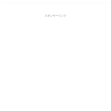
スポンサーリンク