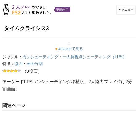
▼メニュー
更新終了
タイムクライシス3
●
amazonで見る
ジャンル：
ガンシューティング
・
一人称視点シューティング（FPS）
特徴：
協力
・
画面分割
（3投票）
アーケードFPSガンシューティング移植版。2人協力プレイ時は2分
割画面。
関連ページ