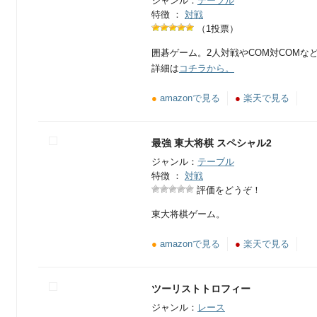
ジャンル：
テーブル
特徴 ：
対戦
（1投票）
囲碁ゲーム。2人対戦やCOM対COMな
詳細は
コチラから。
●
amazonで見る
●
楽天で見る
最強 東大将棋 スペシャル2
ジャンル：
テーブル
特徴 ：
対戦
評価をどうぞ！
東大将棋ゲーム。
●
amazonで見る
●
楽天で見る
ツーリストトロフィー
ジャンル：
レース