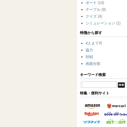
ボード
(14)
テーブル
(9)
クイズ
(4)
シミュレーション
(1)
特徴から探す
4人まで可
協力
対戦
画面分割
キーワード検索
特集・便利サイト