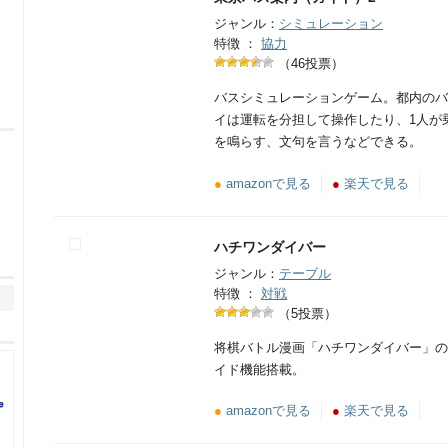
ジャンル：
シミュレーション
特徴 ：
協力
（46投票）
バスシミュレーションゲーム。都内のバ
イは運転を分担して操作したり、1人が
を鳴らす、文句を言うなどできる。
●
amazonで見る
●
楽天で見る
ハチワンダイバー
ジャンル：
テーブル
特徴 ：
対戦
（5投票）
将棋バトル漫画「ハチワンダイバー」の
イド機能搭載。
●
amazonで見る
●
楽天で見る