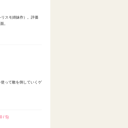
-リスモ姉妹作）。評価
画面。
を使って敵を倒していくゲ
0 / 5)