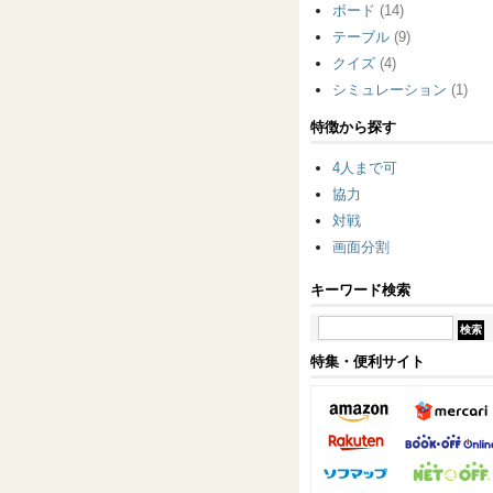
ボード
(14)
テーブル
(9)
クイズ
(4)
シミュレーション
(1)
特徴から探す
4人まで可
協力
対戦
画面分割
キーワード検索
特集・便利サイト