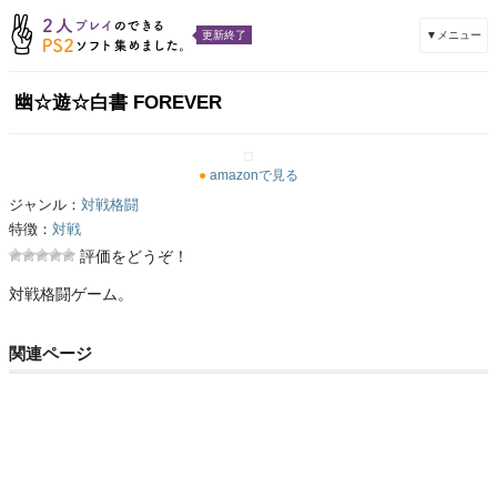
▼メニュー
更新終了
幽☆遊☆白書 FOREVER
●
amazonで見る
ジャンル：
対戦格闘
特徴：
対戦
評価をどうぞ！
対戦格闘ゲーム。
関連ページ