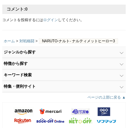
コメント:
0
コメントを投稿するには
ログイン
してください。
ホーム
>
対戦格闘
>
NARUTO-ナルト- ナルティメットヒーロー3
ジャンルから探す
特徴から探す
キーワード検索
特集・便利サイト
ページの上部に戻る ▲