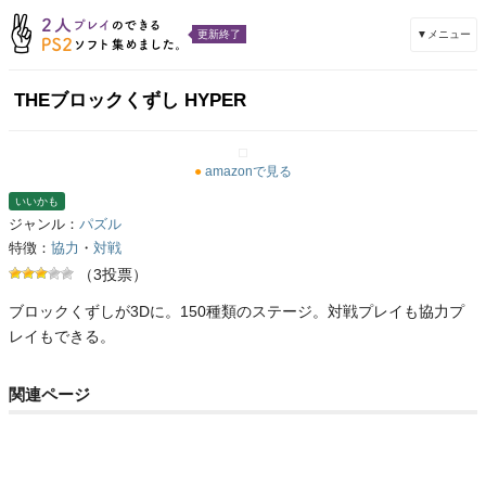
▼メニュー
更新終了
THEブロックくずし HYPER
●
amazonで見る
いいかも
ジャンル：
パズル
特徴：
協力
・
対戦
（3投票）
ブロックくずしが3Dに。150種類のステージ。対戦プレイも協力プ
レイもできる。
関連ページ