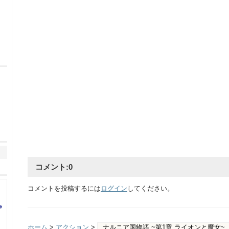
コメント:
0
コメントを投稿するには
ログイン
してください。
ホーム
>
アクション
>
ナルニア国物語 ~第1章 ライオンと魔女~