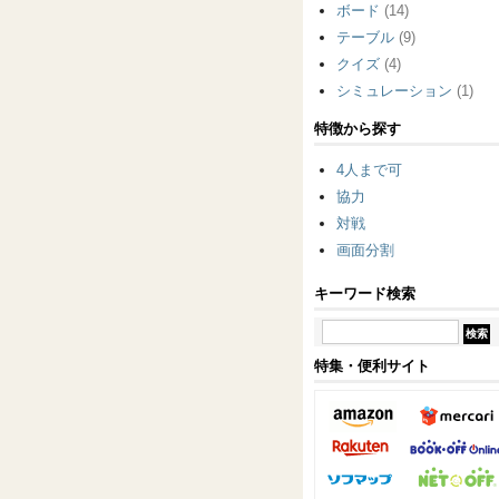
ボード
(14)
テーブル
(9)
クイズ
(4)
シミュレーション
(1)
特徴から探す
4人まで可
協力
対戦
画面分割
キーワード検索
特集・便利サイト