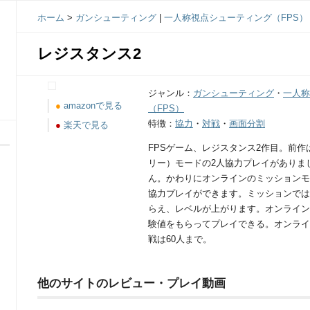
ホーム
>
ガンシューティング
|
一人称視点シューティング（FPS）
レジスタンス2
ジャンル：
ガンシューティング
・
一人称
●
amazonで見る
（FPS）
特徴：
協力
・
対戦
・
画面分割
●
楽天で見る
FPSゲーム、レジスタンス2作目。前
リー）モードの2人協力プレイがありま
ん。かわりにオンラインのミッションモ
協力プレイができます。ミッションでは
らえ、レベルが上がります。オンライン
験値をもらってプレイできる。オンライ
戦は60人まで。
他のサイトのレビュー・プレイ動画