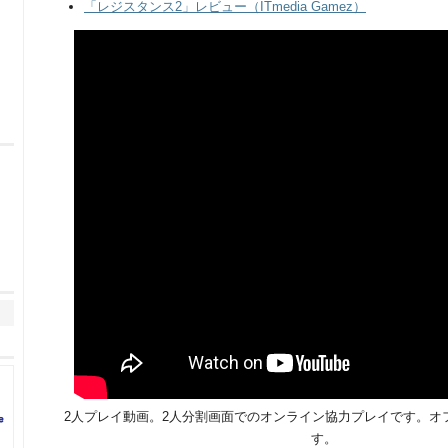
「レジスタンス2」レビュー（ITmedia Gamez）
2人プレイ動画。2人分割画面でのオンライン協力プレイです。オ
す。