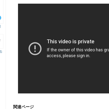
調
る
！
関連ページ