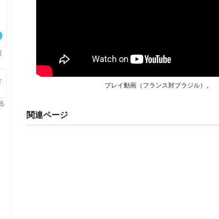
調
プレイ動画（フランス対ブラジル）。
る
！
関連ページ