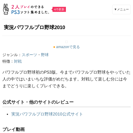
▼メニュー
4/5更新
実況パワフルプロ野球2010
●
amazonで見る
ジャンル：
スポーツ
・
野球
特徴：
対戦
パワフルプロ野球初のPS3版。今までパワフルプロ野球をやっていた
人の中ではいまいちな評価がめだちます。対戦して楽しむ分には今
までどうりに楽しくプレイできる。
公式サイト・他のサイトのレビュー
実況パワフルプロ野球2010公式サイト
プレイ動画