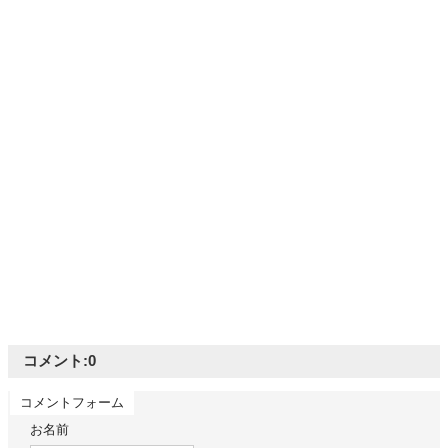
コメント:
0
コメントフォーム
お名前