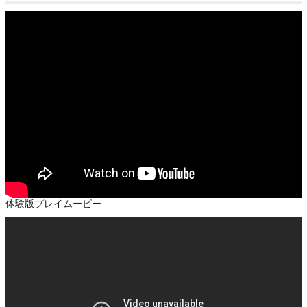
体験版プレイムービー