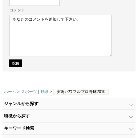
コメント
ホーム
>
スポーツ
|
野球
>
実況パワフルプロ野球2010
ジャンルから探す
特徴から探す
キーワード検索