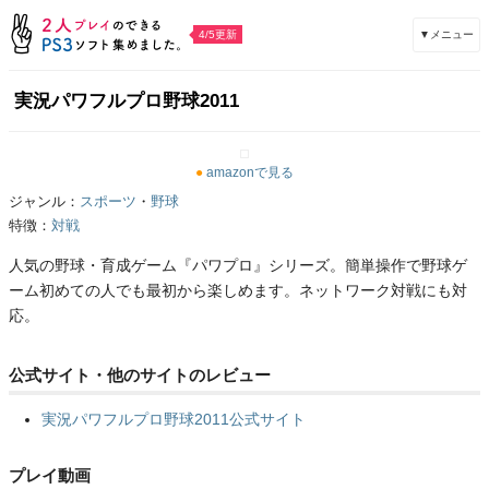
▼メニュー
4/5更新
実況パワフルプロ野球2011
●
amazonで見る
ジャンル：
スポーツ
・
野球
特徴：
対戦
人気の野球・育成ゲーム『パワプロ』シリーズ。簡単操作で野球ゲ
ーム初めての人でも最初から楽しめます。ネットワーク対戦にも対
応。
公式サイト・他のサイトのレビュー
実況パワフルプロ野球2011公式サイト
プレイ動画