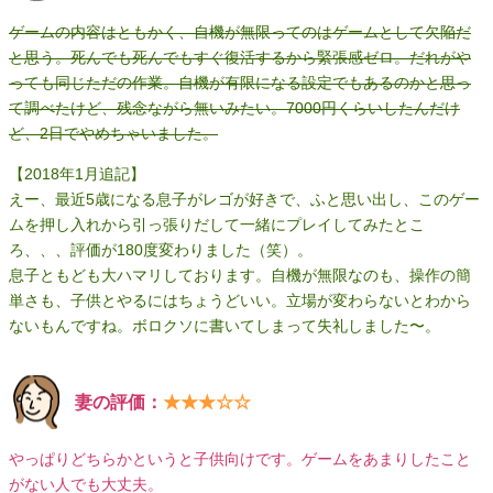
ゲームの内容はともかく、自機が無限ってのはゲームとして欠陥だ
と思う。死んでも死んでもすぐ復活するから緊張感ゼロ。だれがや
っても同じただの作業。自機が有限になる設定でもあるのかと思っ
て調べたけど、残念ながら無いみたい。7000円くらいしたんだけ
ど、2日でやめちゃいました。
【2018年1月追記】
えー、最近5歳になる息子がレゴが好きで、ふと思い出し、このゲー
ムを押し入れから引っ張りだして一緒にプレイしてみたとこ
ろ、、、評価が180度変わりました（笑）。
息子ともども大ハマリしております。自機が無限なのも、操作の簡
単さも、子供とやるにはちょうどいい。立場が変わらないとわから
ないもんですね。ボロクソに書いてしまって失礼しました〜。
妻の評価：
★★★☆☆
やっぱりどちらかというと子供向けです。ゲームをあまりしたこと
がない人でも大丈夫。