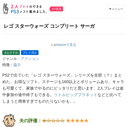
▼メニュー
4/5更新
レゴ スターウォーズ コンプリート サーガ
●
amazonで見る
夫おすすめ
プレイ済み
ジャンル：
アクション
特徴：
協力
PS2で出ていた「レゴ スターウォーズ」シリーズを全部（？）まと
めた、お得なソフト。ステージも160以上とボリュームあり。キャラ
も可愛くて、家族でやるのにピッタリだと思います。2人プレイは途
中参加や途中終了もできる。
リトルビッグプラネット
などと比べて
しまうと簡単すぎでものたりないかも…。
夫の評価：
★☆☆☆☆
★★★★★